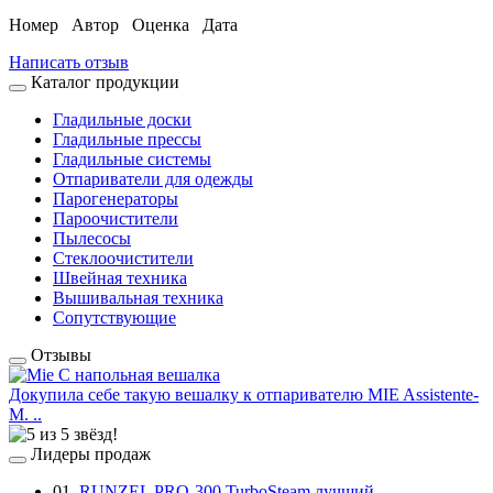
Номер
Автор
Оценка
Дата
Написать отзыв
Каталог продукции
Гладильные доски
Гладильные прессы
Гладильные системы
Отпариватели для одежды
Парогенераторы
Пароочистители
Пылесосы
Стеклоочистители
Швейная техника
Вышивальная техника
Сопутствующие
Отзывы
Докупила себе такую вешалку к отпаривателю MIE Assistente-
M. ..
Лидеры продаж
01.
RUNZEL PRO-300 TurboSteam лучший