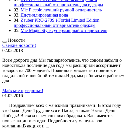
профессиональный отпариватель для одежды
02.
Mie Piccolo лучший ручной отпариватель
03.
Дистиллированная вода
04.
Zauber PRO-270S i-Fordel Limited Edition
профессиональный отпариватель одежды
05.
Mie Magic Style супермощный отпариватель
Новости
Свежие новости!
02.02.2018
Всем доброго дня!Мы так заработались, что совсем забыли о
новостях.За последние два года мы расширили ассортимент
товаров на 700 моделей. Появилось множество новинок и
гладильной и швейной техники.И да, мы работаем и работаем
для ...
Майские праздники!
01.05.2016
Поздравляем всех с майскими праздниками! В этом году
это 1мая - День Трудящихся и Пасха, а также 9 мая - День
Победы! В связи с чем спешим обрадовать Вас: имеются
новые акции и скидки.Подробности у менеджеров
компании.В акциях и ...