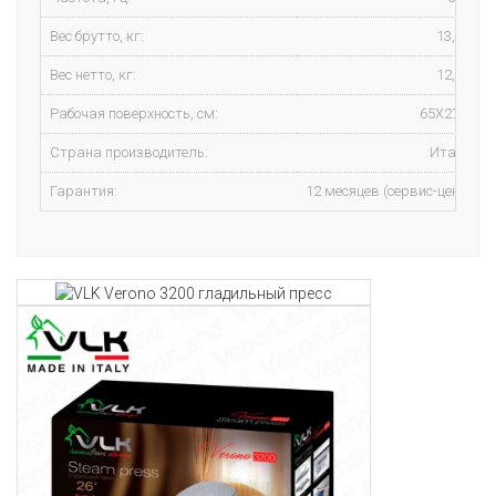
Вес брутто, кг:
13,6 кг
Вес нетто, кг:
12,6 кг
Рабочая поверхность, см:
65X27 см
Страна производитель:
Италия
Гарантия:
12 месяцев (сервис-центр)