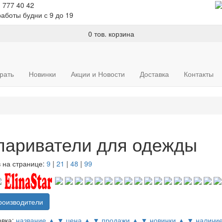
) 777 40 42
аботы будни с 9 до 19
0 тов.
корзина
рать
Новинки
Акции и Новости
Доставка
Контакты
париватели для одежды
 на странице:
9
|
21
|
48
|
99
роизводители
овка:
название ▲
▼
цена ▲
▼
продажи ▲
▼
новинки ▲
▼
наличи