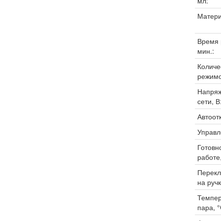
мл:
Матери
Время 
мин.:
Количе
режимо
Напря
сети, В
Автоот
Управл
Готовно
работе,
Перек
на ручк
Темпер
пара, °