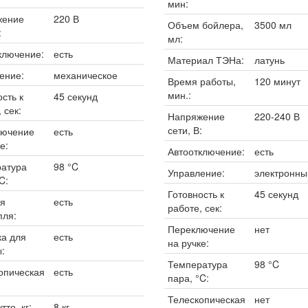
мин:
жение
220 В
Объем бойлера,
3500 мл
:
мл:
ключение:
есть
Материал ТЭНа:
латунь
ение:
механическое
Время работы,
120 минут
мин.:
сть к
45 секунд
 сек:
Напряжение
220-240 В
сети, В:
лючение
есть
е:
Автоотключение:
есть
атура
98 °C
Управление:
электронны
C:
Готовность к
45 секунд
я
есть
работе, сек:
пля:
Переключение
нет
а для
есть
на ручке:
:
Температура
98 °C
опическая
есть
пара, °C:
Телескопическая
нет
тто, кг:
8 кг