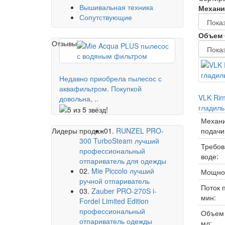
Вышивальная техника
Механи
Сопутствующие
Объем 
Отзывы
Недавно приобрела пылесос с
аквафильтром. Покупкой
VLK Rim
довольна, ..
гладиль
Механ
подачи
Лидеры продаж
01.
RUNZEL PRO-
300 TurboSteam лучший
Требов
профессиональный
воде:
отпариватель для одежды
02.
Mie Piccolo лучший
Мощнос
ручной отпариватель
Поток 
03.
Zauber PRO-270S i-
мин:
Fordel Limited Edition
профессиональный
Объем 
отпариватель одежды
мл: