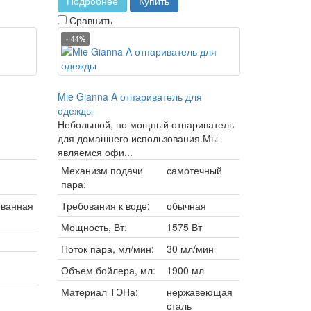
Подробнее
Купить
Сравнить
- 44%
Mie Gianna A отпариватель для
одежды
Небольшой, но мощный отпариватель
для домашнего использования.Мы
являемся офи...
Механизм подачи
самотечный
пара:
ованная
Требования к воде:
обычная
Мощность, Вт:
1575 Вт
Поток пара, мл/мин:
30 мл/мин
Объем бойлера, мл:
1900 мл
Материал ТЭНа:
нержавеющая
сталь