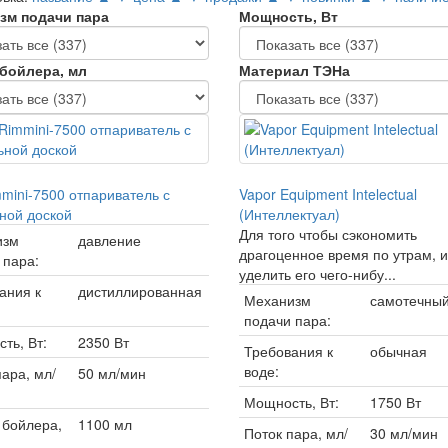
зм подачи пара
Мощность, Вт
бойлера, мл
Материал ТЭНа
mini-7500 отпариватель с
Vapor Equipment Intelectual
ной доской
(Интеллектуал)
Для того чтобы сэкономить
изм
давление
драгоценное время по утрам, и
 пара:
уделить его чего-нибу...
ания к
дистиллированная
Механизм
самотечны
подачи пара:
ть, Вт:
2350 Вт
Требования к
обычная
воде:
пара, мл/
50 мл/мин
Мощность, Вт:
1750 Вт
бойлера,
1100 мл
Поток пара, мл/
30 мл/мин