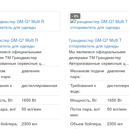
- 8%
стер GM-Q7 Multi R
Грандмастер GM-Q7 Multi T
атель для одежды
отпариватель для одежды
яемся официальными
Мы являемся официальными
ми ТМ Грандмастер
дилерами ТМ Грандмастер
ованные сервисные ц...
Авторизованные сервисные ц...
изм
давление
Механизм подачи
давление
 пара:
пара:
ания к
дистиллированная
Требования к
дистиллир
воде:
ть, Вт:
1650 Вт
Мощность, Вт:
1650 Вт
пара, мл/
50 мл/мин
Поток пара, мл/
50 мл/мин
мин:
бойлера,
2300 мл
Объем бойлера,
2300 мл