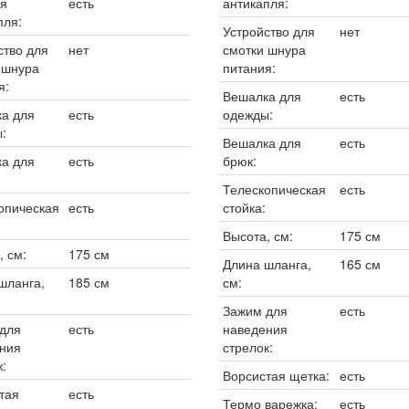
я
есть
антикапля:
пля:
Устройство для
нет
ство для
нет
смотки шнура
 шнура
питания:
я:
Вешалка для
есть
а для
есть
одежды:
:
Вешалка для
есть
а для
есть
брюк:
Телескопическая
есть
опическая
есть
стойка:
Высота, см:
175 см
, см:
175 см
Длина шланга,
165 см
шланга,
185 см
см:
Зажим для
есть
для
есть
наведения
ния
стрелок:
:
Ворсистая щетка:
есть
тая
есть
Термо варежка:
есть