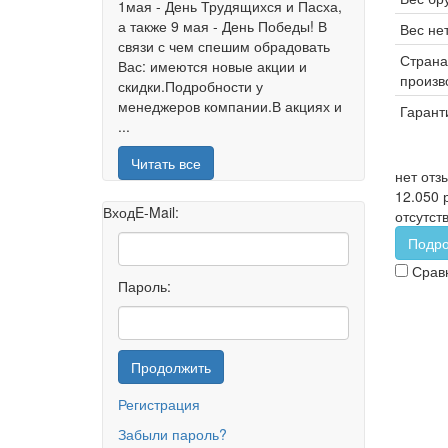
1мая - День Трудящихся и Пасха,
а также 9 мая - День Победы! В
Вес нет
связи с чем спешим обрадовать
Страна
Вас: имеются новые акции и
произв
скидки.Подробности у
менеджеров компании.В акциях и
Гарант
...
Читать все
нет отз
12.050 
Вход
E-Mail:
отсутст
Подр
Срав
Пароль:
Продолжить
Регистрация
Забыли пароль?