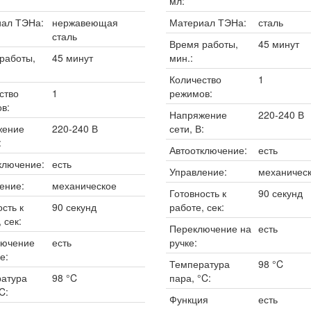
мл:
ал ТЭНа:
нержавеющая
Материал ТЭНа:
сталь
сталь
Время работы,
45 минут
работы,
45 минут
мин.:
Количество
1
ство
1
режимов:
в:
Напряжение
220-240 В
жение
220-240 В
сети, В:
:
Автоотключение:
есть
ключение:
есть
Управление:
механичес
ение:
механическое
Готовность к
90 секунд
сть к
90 секунд
работе, сек:
 сек:
Переключение на
есть
лючение
есть
ручке:
е:
Температура
98 °C
атура
98 °C
пара, °C:
C:
Функция
есть