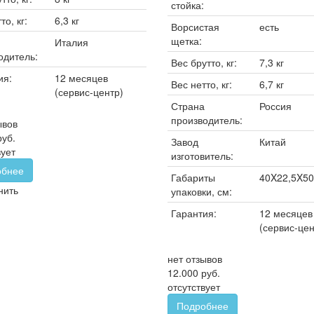
стойка:
то, кг:
6,3 кг
Ворсистая
есть
щетка:
Италия
одитель:
Вес брутто, кг:
7,3 кг
ия:
12 месяцев
Вес нетто, кг:
6,7 кг
(сервис-центр)
Страна
Россия
производитель:
ывов
руб.
Завод
Китай
вует
изготовитель:
обнее
Габариты
40X22,5X50
нить
упаковки, см:
Гарантия:
12 месяцев
(сервис-цен
нет отзывов
12.000 руб.
отсутствует
Подробнее