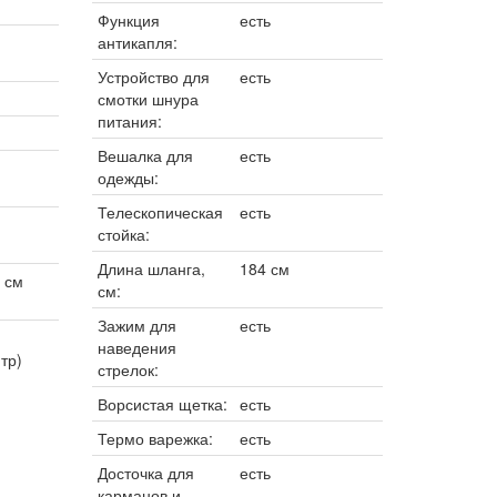
Функция
есть
антикапля:
Устройство для
есть
смотки шнура
питания:
Вешалка для
есть
одежды:
Телескопическая
есть
стойка:
Длина шланга,
184 см
 см
см:
Зажим для
есть
наведения
тр)
стрелок:
Ворсистая щетка:
есть
Термо варежка:
есть
Досточка для
есть
карманов и