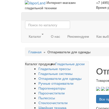
Интернет-магазин
+7 (495
Время р
гладильной техники
Каталог
О нас
Рекомендуем
Как выб
Главная
» Отпариватели для одежды
Каталог продукции
Гладильные доски
От
Гладильные прессы
Гладильные системы
Отпариватели для одежды
Товаров
Ручные отпариватели
Парогенераторы
Пароочистители
Пылесосы
Все п
Стеклоочистители
Швейная техника
Сортир