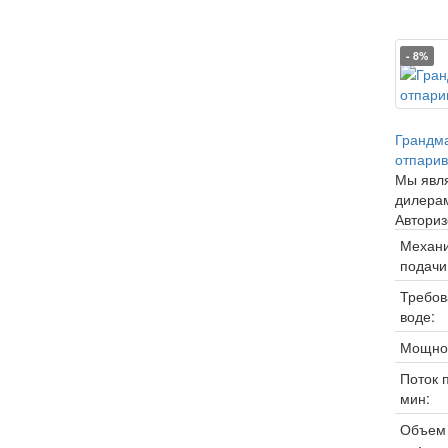
- 8%
Грандма
отпарив
Мы явл
дилера
Авториз
Механ
подачи
Требов
воде:
Мощнос
Поток 
мин:
Объем 