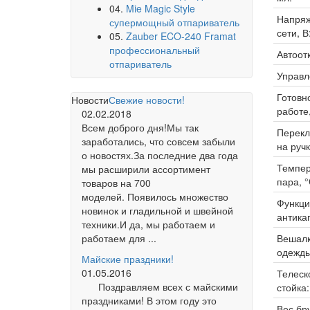
04.
Mie Magic Style
Напря
супермощный отпариватель
сети, В
05.
Zauber ECO-240 Framat
профессиональный
Автоот
отпариватель
Управл
Готовно
Новости
Свежие новости!
работе,
02.02.2018
Всем доброго дня!Мы так
Перек
заработались, что совсем забыли
на ручк
о новостях.За последние два года
Темпер
мы расширили ассортимент
пара, °
товаров на 700
моделей. Появилось множество
Функци
новинок и гладильной и швейной
антика
техники.И да, мы работаем и
Вешалк
работаем для ...
одежды
Майские праздники!
01.05.2016
Телеск
Поздравляем всех с майскими
стойка:
праздниками! В этом году это
Вес бру