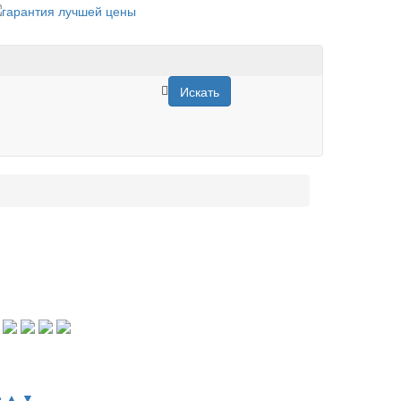
Искать
е ▲
▼