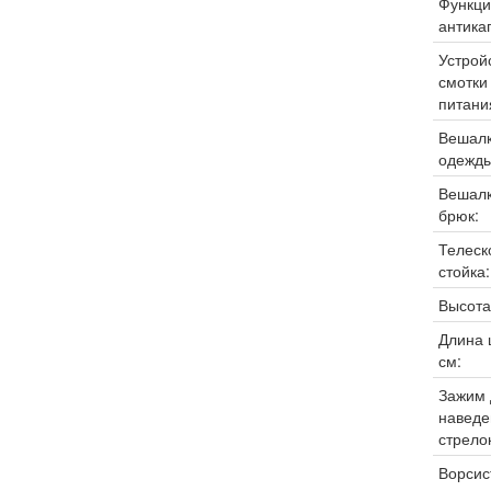
Функци
антика
Устрой
смотки
питани
Вешалк
одежды
Вешалк
брюк:
Телеск
стойка:
Высота
Длина 
см:
Зажим 
наведе
стрелок
Ворсис