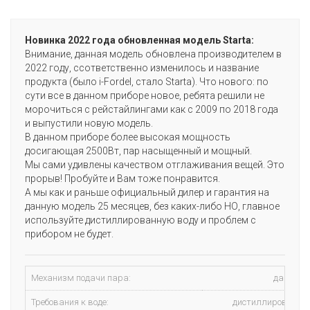
Новинка 2022 года обновленная модель Starta:
Внимание, данная модель обновлена производителем в
2022 году, ссответственно изменилось и название
продукта (было i-Fordel, стало Starta). Что нового: по
сути все в данном приборе новое, ребята решили не
морочиться с рейстайлингами как с 2009 по 2018 года
и выпустили новую модель.
В данном приборе более высокая мощность
досигающая 2500Вт, пар насыщенный и мощный.
Мы сами удивлены качеством отглаживания вещей. Это
прорыв! Пробуйте и Вам тоже понравится.
А мы как и раньше официальный дилер и гарантия на
данную модель 25 месяцев, без каких-либо НО, главное
используйте дистиллированную воду и проблем с
прибором не будет.
Механизм подачи пара:
давлени
Требования к воде:
дистиллированна