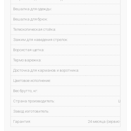
Вешалка для одежды:
ест
Вешалка для брюк:
ест
Телескопическая стойка:
ест
Зажим для наведения стрелок:
не
Ворсистая щетка:
ест
Термо варежка:
ест
Досточка для карманов и воротника:
ест
Цветовое исполнение:
белы
Вес брутто, кг:
7.7 к
Страна производитель:
Швеци
Завод изготовитель:
Кита
Гарантия:
24 месяца (сервис-центр