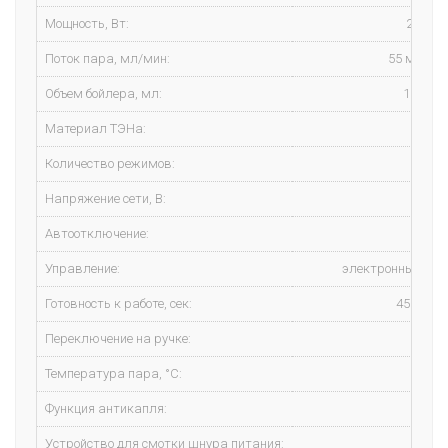
Мощность, Вт:
2500 В
Поток пара, мл/мин:
55 мл/ми
Объем бойлера, мл:
1800 м
Материал ТЭНа:
стал
Количество режимов:
Напряжение сети, В:
220 
Автоотключение:
ест
Управление:
электронный бло
Готовность к работе, сек:
45 секун
Переключение на ручке:
ест
Температура пара, °C:
98 °
Функция антикапля:
ест
Устройство для смотки шнура питания:
не