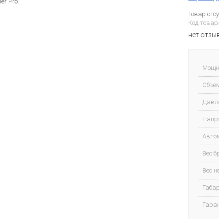
er Pro.
Товар отс
Код товар
нет отзы
Мощно
Объем
Давле
Напря
Авто
Вес б
Вес не
Габар
Гара