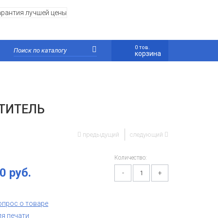
0 тов.
корзина
СТИТЕЛЬ
предыдущий
следующий
Количество:
0 руб.
-
+
опрос о товаре
ля печати