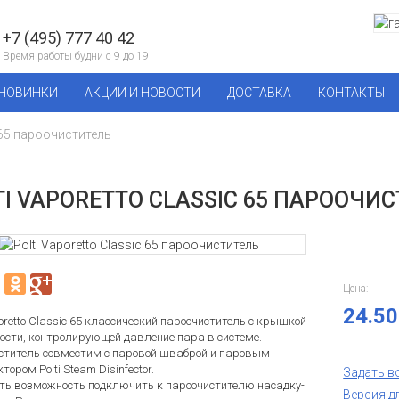
+7 (495) 777 40 42
Время работы будни с 9 до 19
НОВИНКИ
АКЦИИ И НОВОСТИ
ДОСТАВКА
КОНТАКТЫ
c 65 пароочиститель
TI VAPORETTO CLASSIC 65 ПАРООЧИ
Цена:
24.50
poretto Classic 65 классический пароочиститель с крышкой
ости, контролирующей давление пара в системе.
ститель совместим с паровой шваброй и паровым
тором Polti Steam Disinfector.
Задать в
сть возможность подключить к пароочистителю насадку-
Версия д