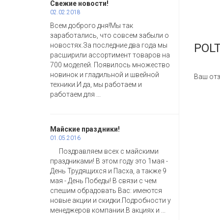
Свежие новости!
02.02.2018
Всем доброго дня!Мы так
заработались, что совсем забыли о
новостях.За последние два года мы
POL
расширили ассортимент товаров на
700 моделей. Появилось множество
новинок и гладильной и швейной
Ваш отз
техники.И да, мы работаем и
работаем для ...
Майские праздники!
01.05.2016
Поздравляем всех с майскими
праздниками! В этом году это 1мая -
День Трудящихся и Пасха, а также 9
мая - День Победы! В связи с чем
спешим обрадовать Вас: имеются
новые акции и скидки.Подробности у
менеджеров компании.В акциях и ...