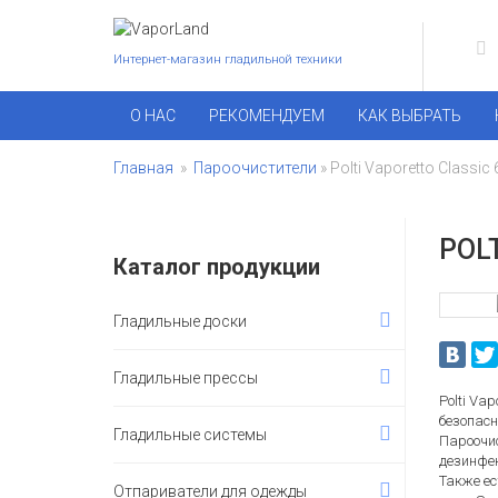
Интернет-магазин гладильной техники
О НАС
РЕКОМЕНДУЕМ
КАК ВЫБРАТЬ
Главная
»
Пароочистители
» Polti Vaporetto Classi
POL
Каталог продукции
Гладильные доски
Гладильные прессы
Polti Va
безопасн
Гладильные системы
Пароочи
дезинфек
Также е
Отпариватели для одежды