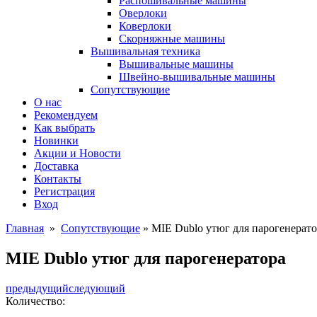
Распошивальные машины
Оверлоки
Коверлоки
Скорняжные машины
Вышивальная техника
Вышивальные машины
Швейно-вышивальные машины
Сопутствующие
О нас
Рекомендуем
Как выбрать
Новинки
Акции и Новости
Доставка
Контакты
Регистрация
Вход
Главная
»
Сопутствующие
» MIE Dublo утюг для парогенерато
MIE Dublo утюг для парогенератора
предыдущий
следующий
Количество: