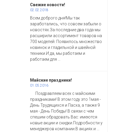
Свежие новости!
02.02.2018
Всем доброго дня!Мы так
заработались, что совсем забыли о
новостях.За последние два года мы
расширили ассортимент товаров на
700 моделей. Появилось множество
новинок и гладильной и швейной
техники.И да, мы работаем и
работаем для ...
Майские праздники!
01.05.2016
Поздравляем всех с майскими
праздниками! В этом году это 1мая -
День Трудящихся и Пасха, а также 9
мая - День Победы! В связи с чем
спешим обрадовать Вас: имеются
новые акции и скидки.Подробности у
менеджеров компании.В акциях и ...