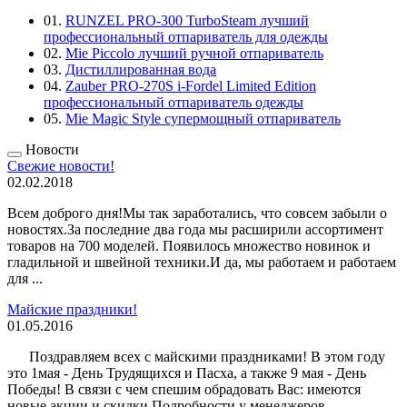
01.
RUNZEL PRO-300 TurboSteam лучший
профессиональный отпариватель для одежды
02.
Mie Piccolo лучший ручной отпариватель
03.
Дистиллированная вода
04.
Zauber PRO-270S i-Fordel Limited Edition
профессиональный отпариватель одежды
05.
Mie Magic Style супермощный отпариватель
Новости
Свежие новости!
02.02.2018
Всем доброго дня!Мы так заработались, что совсем забыли о
новостях.За последние два года мы расширили ассортимент
товаров на 700 моделей. Появилось множество новинок и
гладильной и швейной техники.И да, мы работаем и работаем
для ...
Майские праздники!
01.05.2016
Поздравляем всех с майскими праздниками! В этом году
это 1мая - День Трудящихся и Пасха, а также 9 мая - День
Победы! В связи с чем спешим обрадовать Вас: имеются
новые акции и скидки.Подробности у менеджеров