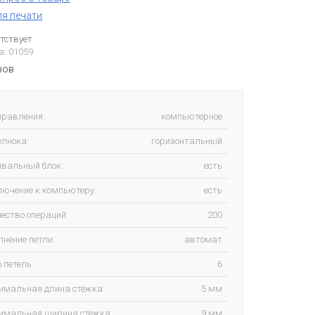
ля печати
утствует
а: 01059
вов
правления:
компьютерное
елнока:
горизонтальный
вальный блок:
есть
лючение к компьютеру:
есть
ество операций:
200
нение петли:
автомат
 петель:
6
имальная длина стежка:
5 мм
имальная ширина стежка:
9 мм