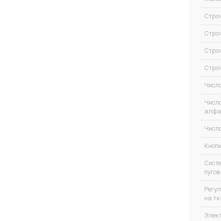
Строч
Строч
Строч
Строч
Числ
Числ
алфа
Числ
Кнопк
Сист
пугов
Регу
на тк
Элек