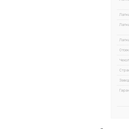
Лапк
Лапк
Лапк
Отсек
Чехол
Стра
Завод
Гара