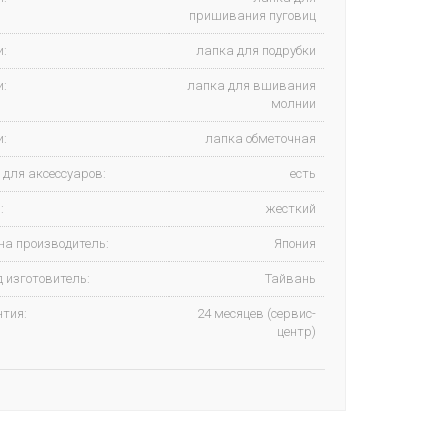
пришивания пуговиц
и:
лапка для подрубки
и:
лапка для вшивания
молнии
и:
лапка обметочная
 для аксессуаров:
есть
:
жесткий
на производитель:
Япония
 изготовитель:
Тайвань
нтия:
24 месяцев (сервис-
центр)