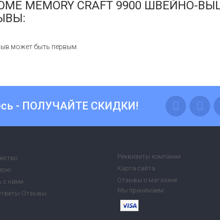
OME MEMORY CRAFT 9900 ШВЕЙНО-В
ЫВЫ:
ыв может быть первым.
сь -
ПОЛУЧАЙТЕ СКИДКИ!
Реквизиты компании
чество
Карта сайта
есно
Отзывы о магазине
 с нами
Мы принимаем:
Ответы-Отзывы