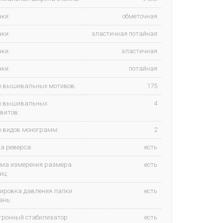
ки:
обметочная
ки:
эластичная потайная
ки:
эластичная
ки:
потайная
о вышивальных мотивов:
175
о вышивальных
4
витов:
о видов монограмм:
2
а реверса:
есть
ема измерения размера
есть
иц:
лировка давления лапки
есть
ань:
тронный стабилизатор
есть