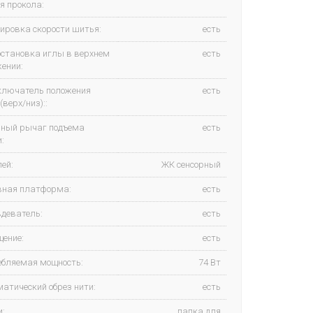
я прокола:
ировка скорости шитья:
есть
остановка иглы в верхнем
есть
ении:
ключатель положения
есть
(верх/низ)::
нный рычаг подъема
есть
:
ей:
ЖК сенсорный
вная платформа:
есть
вдеватель:
есть
щение:
есть
ебляемая мощность:
74 Вт
атический обрез нити:
есть
и:
лапка для