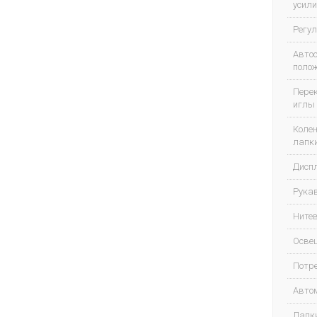
усили
Регул
Авто
полож
Пере
иглы 
Коле
лапки
Диспл
Рука
Ните
Осве
Потр
Автом
Лапк