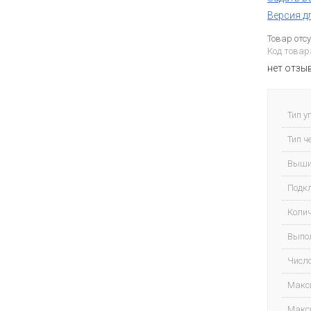
Версия д
Товар отс
Код товар
нет отзы
Тип у
Тип ч
Выши
Подк
Колич
Выпол
Число
Макс
Макс