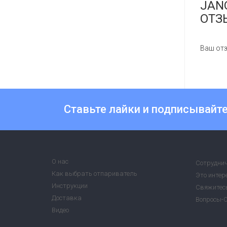
JAN
ОТЗ
Ваш отз
Ставьте лайки и подписывайте
О нас
Сотрудни
Как выбрать отпариватель
Это интер
Инструкции
Свяжитесь
Доставка
Вопросы-
Видео