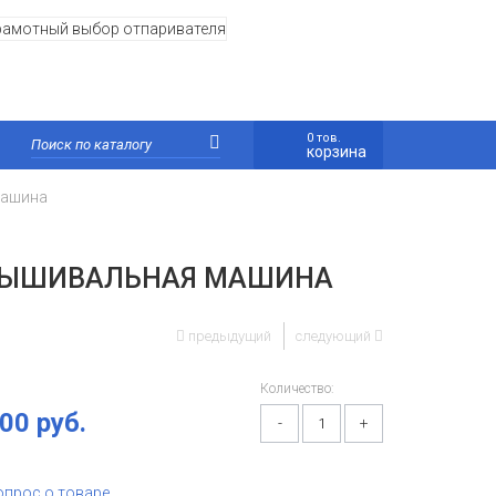
0 тов.
корзина
машина
-ВЫШИВАЛЬНАЯ МАШИНА
предыдущий
следующий
Количество:
00 руб.
-
+
опрос о товаре