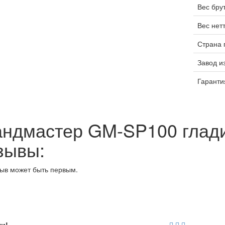
Вес брут
Вес нетт
Страна 
Завод и
Гаранти
андмастер GM-SP100 глад
зывы:
ыв может быть первым.
ки!