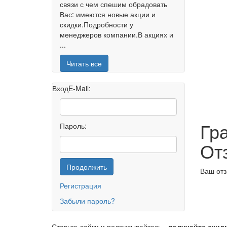
связи с чем спешим обрадовать
Вас: имеются новые акции и
скидки.Подробности у
менеджеров компании.В акциях и
...
Читать все
Вход
E-Mail:
Гр
Пароль:
От
Продолжить
Ваш отз
Регистрация
Забыли пароль?
Ставьте лайки и подписывайтесь -
получайте скид