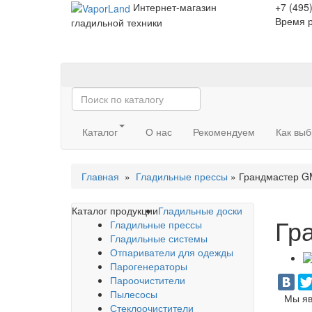
Интернет-магазин
+7 (495
Время р
гладильной техники
Каталог
О нас
Рекомендуем
Как выб
Главная
»
Гладильные прессы
» Грандмастер G
Каталог продукции
Гладильные доски
Гр
Гладильные прессы
Гладильные системы
Отпариватели для одежды
Парогенераторы
Пароочистители
Пылесосы
Мы яв
Стеклоочистители