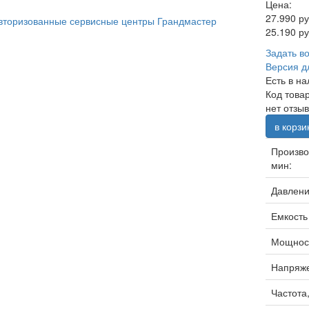
Цена:
27.990 ру
вторизованные сервисные центры Грандмастер
25.190 ру
Задать в
Версия д
Есть в н
Код това
нет отзы
в корзи
Произво
мин:
Давление
Емкость
Мощност
Напряже
Частота,