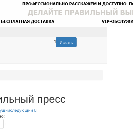
Искать
ильный пресс
ущий
следующий
во:
+