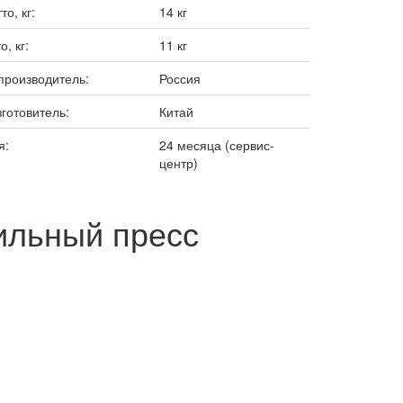
то, кг:
14 кг
о, кг:
11 кг
производитель:
Россия
зготовитель:
Китай
я:
24 месяца (сервис-
центр)
ильный пресс