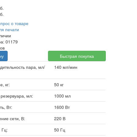
б.
б.
опрос о товаре
ля печати
аличии
ра: 01179
вов
ну
Быстрая покупка
дительность пара, мл/
140 мл/мин
, кг:
50 кг
 резервуара, мл:
1000 мл
ь, Вт:
1600 Вт
ние сети, В:
220 В
 Гц:
50 Гц