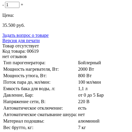
-
+
Цена:
35.500 руб.
Задать вопрос о товаре
Версия для печати
Товар отсутствует
Код товара: 00619
нет отзывов
Тип парогенератора:
Бойлерный
Мощность нагревателя, Вт:
2000 Вт
Мощность утюга, Вт:
800 Вт
Поток пара до, мл/мин:
100 мл/мин
Емкость бака для воды, л:
1,1 л
Давление, Бар:
от 0 до 5 Бар
Напряжение сети, В:
220 В
Автоматическое отключение:
есть
Автоматическое сматывание шнура:
нет
Материал подошвы:
алюминий
Вес брутто, кг:
7 кг