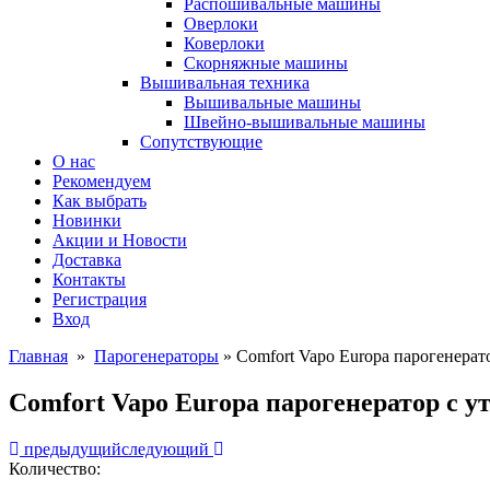
Распошивальные машины
Оверлоки
Коверлоки
Скорняжные машины
Вышивальная техника
Вышивальные машины
Швейно-вышивальные машины
Сопутствующие
О нас
Рекомендуем
Как выбрать
Новинки
Акции и Новости
Доставка
Контакты
Регистрация
Вход
Главная
»
Парогенераторы
» Comfort Vapo Europa парогенерат
Comfort Vapo Europa парогенератор с у
предыдущий
следующий
Количество: